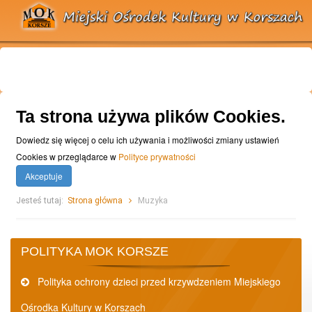
Ta strona używa plików Cookies.
Dowiedz się więcej o celu ich używania i możliwości zmiany ustawień
Cookies w przeglądarce w
Polityce prywatności
Akceptuje
Jesteś tutaj:
Strona główna
Muzyka
POLITYKA MOK KORSZE
Polityka ochrony dzieci przed krzywdzeniem Miejskiego
Ośrodka Kultury w Korszach