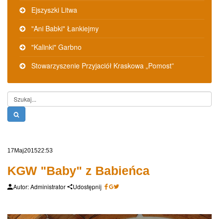
Ejszyszki Litwa
"Ani Babki" Łankiejmy
"Kalinki" Garbno
Stowarzyszenie Przyjaciół Kraskowa „Pomost”
Szukaj...
17
Maj
2015
22:53
KGW "Baby" z Babieńca
Autor: Administrator
Udostępnij