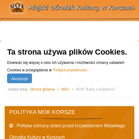
Ta strona używa plików Cookies.
Dowiedz się więcej o celu ich używania i możliwości zmiany ustawień
Cookies w przeglądarce w
Polityce prywatności
Akceptuje
Jesteś tutaj:
Strona główna
NGO
KGW "Baby z Babieńca"
POLITYKA MOK KORSZE
Polityka ochrony dzieci przed krzywdzeniem Miejskiego
Ośrodka Kultury w Korszach