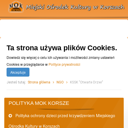
Ta strona używa plików Cookies.
Dowiedz się więcej o celu ich używania i możliwości zmiany ustawień
Cookies w przeglądarce w
Polityce prywatności
Akceptuje
Jesteś tutaj:
Strona główna
NGO
KSSK "Otwarte Drzwi"
POLITYKA MOK KORSZE
Polityka ochrony dzieci przed krzywdzeniem Miejskiego
Ośrodka Kultury w Korszach