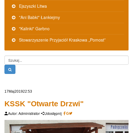
Ejszyszki Litwa
"Ani Babki" Łankiejmy
"Kalinki" Garbno
Stowarzyszenie Przyjaciół Kraskowa „Pomost”
Szukaj...
17
Maj
2019
22:53
KSSK "Otwarte Drzwi"
Autor: Administrator
Udostępnij